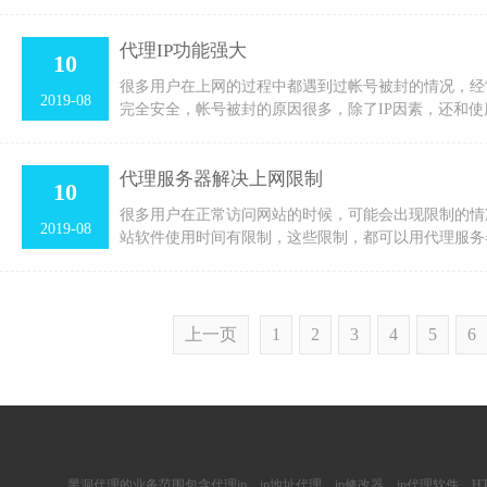
代理IP功能强大
10
很多用户在上网的过程中都遇到过帐号被封的情况，经
2019-08
完全安全，帐号被封的原因很多，除了IP因素，还和
代理服务器解决上网限制
10
很多用户在正常访问网站的时候，可能会出现限制的情
2019-08
站软件使用时间有限制，这些限制，都可以用代理服务
上一页
1
2
3
4
5
6
黑洞代理的业务范围包含
代理ip
、ip地址代理、ip修改器、
ip代理软件
、
H